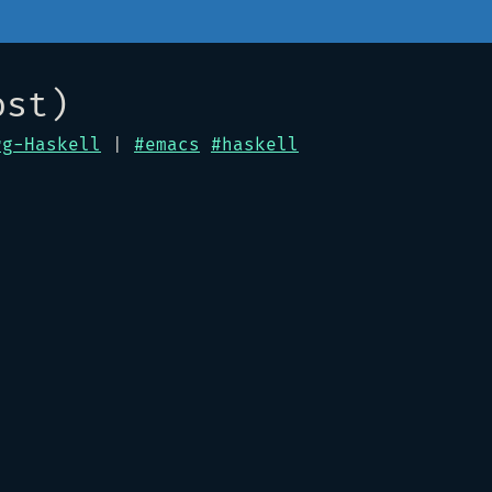
ost)
rg-Haskell
|
#emacs
#haskell