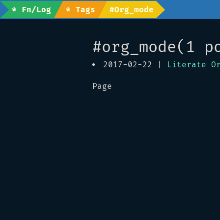
* Fn/Log
* Tags
#org_mode
#org_mode(1 p
2017-02-22 |
Literate O
Page